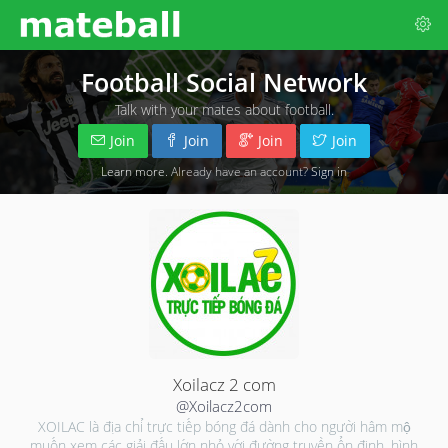
Football Social Network
Talk with your mates about football.
Join
Join
Join
Join
Learn more
. Already have an account?
Sign in
Xoilacz 2 com
@Xoilacz2com
XOILAC là địa chỉ trực tiếp bóng đá dành cho người hâm mộ
muốn xem các giải đấu lớn nhỏ với đường truyền ổn định, hình