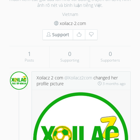
ảnh rõ nét và bình luận tiếng Việt.
Vietnam
xoilacz-2.com
Support
1
0
0
Posts
Supporting
Supporters
Xoilacz 2 com
@Xoilacz2com
changed her
profile picture
3 months ago