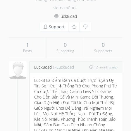
vietnamCược
luck8.dad
Support
1
0
0
Posts
Supporting
Supporters
Luck8dad
@Luck8dad
12 months ago
Luck8 Là Điểm Đến Cá Cược Trực Tuyến Uy
Tín, Sở Hữu Hệ Thống Trò Chơi Phong Phú Từ
Cá Cược Thể Thao, Casino Live, Slot Game
Cho Đến Bắn Cá Và Mini Game Đổi Thưởng.
Giao Diện Hiện Đại, Tối Ưu Cho Mọi Thiết Bị
Giúp Người Chơi Dễ Dàng Trải Nghiệm Mọi
Lúc, Mọi Nơi. Hệ Thống Nạp – Rút Tự Động,
Kết Nối Nhiều Phương Thức Thanh Toán Bảo
Mật, Đảm Bảo Giao Dịch Nhanh Chóng.
Luck8 Còn Mang Lại Nhiều Khuyến Mãi Hấp