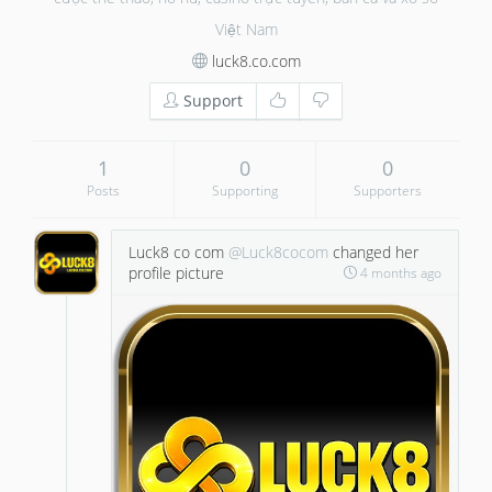
Việt Nam
luck8.co.com
Support
1
0
0
Posts
Supporting
Supporters
Luck8 co com
@Luck8cocom
changed her
profile picture
4 months ago