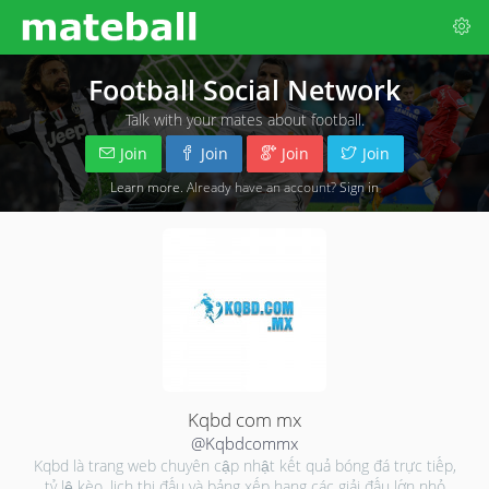
Football Social Network
Talk with your mates about football.
Join
Join
Join
Join
Learn more
. Already have an account?
Sign in
Kqbd com mx
@Kqbdcommx
Kqbd là trang web chuyên cập nhật kết quả bóng đá trực tiếp,
tỷ lệ kèo, lịch thi đấu và bảng xếp hạng các giải đấu lớn nhỏ