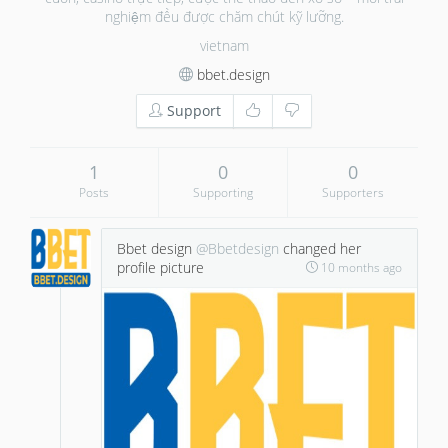
nghiệm đều được chăm chút kỹ lưỡng.
vietnam
bbet.design
Support
1
0
0
Posts
Supporting
Supporters
Bbet design
@Bbetdesign
changed her
profile picture
10 months ago