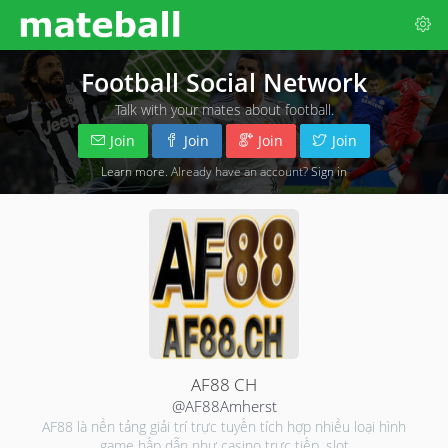
Football Social Network
Talk with your mates about football.
Join
Join
Join
Join
Learn more
. Already have an account?
Sign in
AF88 CH
@AF88Amherst
AF88 là nền tảng giải trí trực tuyến tích hợp nhiều loại hình
game hấp dẫn như casino trực tiếp, slot